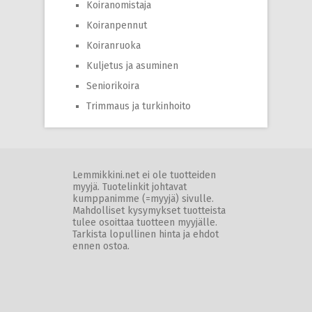
Koiranomistaja
Koiranpennut
Koiranruoka
Kuljetus ja asuminen
Seniorikoira
Trimmaus ja turkinhoito
Lemmikkini.net ei ole tuotteiden
myyjä. Tuotelinkit johtavat
kumppanimme (=myyjä) sivulle.
Mahdolliset kysymykset tuotteista
tulee osoittaa tuotteen myyjälle.
Tarkista lopullinen hinta ja ehdot
ennen ostoa.