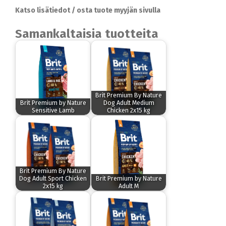
Katso lisätiedot / osta tuote myyjän sivulla
Samankaltaisia tuotteita
Brit Premium By Nature
Brit Premium by Nature
Dog Adult Medium
Sensitive Lamb
Chicken 2x15 kg
Brit Premium By Nature
Dog Adult Sport Chicken
Brit Premium by Nature
2x15 kg
Adult M