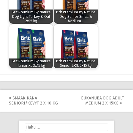
Brit Premium By Nature
Brit Premium By Nature
Dog Light Turkey & Oat
Dog Senior Small &
2x15 kg
Medium…
Brit Premium By Nature
Brit Premium By Nature
Junior XL 2x15 kg
Senior L-XL 2x15 kg
Post
SMAAK KANA
EUKANUBA DOG ADULT
SENIORI/KEVYT 2 X 10 KG
MEDIUM 2 X 15KG
navigation
Haku: