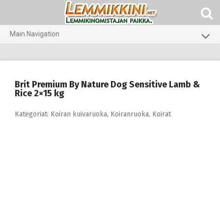
Skip
to
content
Main Navigation
Koirat
Kissat
Brit Premium By Nature Dog Sensitive Lamb &
Pieneläimet
Rice 2×15 kg
Kategoriat:
Koiran kuivaruoka
,
Koiranruoka
,
Koirat