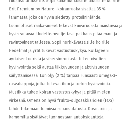
ruoansulatukselle. Sopii kaikenkokoisille aikuisille koirille.
Brit Premium by Nature -koiranruoka sisältää 35 %
lammasta, joka on hyvin siedetty proteiininlähde.
Luonnolliset raaka-aineet tekevät kuivaruoasta maistuvaa ja
hyvin sulavaa. Uudelleensuljettava pakkaus pitää maut ja
ravintoaineet tallessa. Sopii herkkävatsaisille koirille.
Hedelmät ja yrtit tukevat vastustuskykyä. Kollageeni
äyriäisenkuorista ja vihersimpukasta tukee nivelien
hyvinvointia sekä auttaa liikkuvuuden ja aktiivisuuden
säilyttämisessä. Lohiöljy (2 %) tarjoaa runsaasti omega-3-
rasvahappoja, jotka tukevat ihon ja turkin hyvinvointia.
Mustikka tukee koiran vastustuskykyä ja pitää mielen
virkeänä. Omena on hyvä frukto-oligosakkaridien (FOS)
lähde tukemaan toimivaa ruoansulatusta. Rosmariini ja
kamomilla sisältävät luonnostaan antioksidantteja.