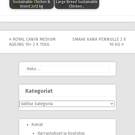
Sustainable Chicken &
Large Breed Sustainable
Insect 2x12 kg
Chicken…
Post
ROYAL CANIN MEDIUM
SMAAK KANA PENNULLE 2 X
AGEING 10+ 2 X 15KG
10 KG
navigation
Haku:
Kategoriat
Kategoriat
Koirat
Harrastukset ja koulutus