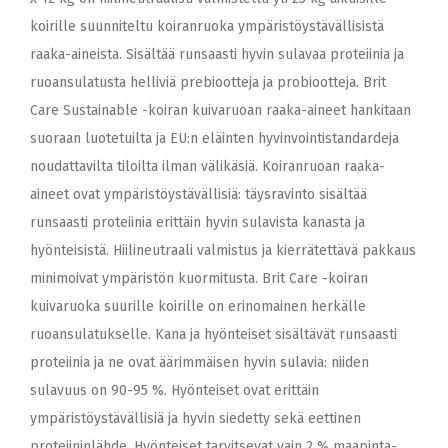
koirille suunniteltu koiranruoka ympäristöystävällisistä
raaka-aineista. Sisältää runsaasti hyvin sulavaa proteiinia ja
ruoansulatusta helliviä prebiootteja ja probiootteja. Brit
Care Sustainable -koiran kuivaruoan raaka-aineet hankitaan
suoraan luotetuilta ja EU:n eläinten hyvinvointistandardeja
noudattavilta tiloilta ilman välikäsiä. Koiranruoan raaka-
aineet ovat ympäristöystävällisiä: täysravinto sisältää
runsaasti proteiinia erittäin hyvin sulavista kanasta ja
hyönteisistä. Hiilineutraali valmistus ja kierrätettävä pakkaus
minimoivat ympäristön kuormitusta. Brit Care -koiran
kuivaruoka suurille koirille on erinomainen herkälle
ruoansulatukselle. Kana ja hyönteiset sisältävät runsaasti
proteiinia ja ne ovat äärimmäisen hyvin sulavia: niiden
sulavuus on 90-95 %. Hyönteiset ovat erittäin
ympäristöystävällisiä ja hyvin siedetty sekä eettinen
proteiininlähde. Hyönteiset tarvitsevat vain 2 % maapinta-