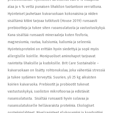
alaa ja 4 % vettä punaisen lihakilon tuotantoon verrattuna.
Hyönteiset jauhetaan kuivaruokaan kokonaisina ja niiden
sisältämä kitiini tarjoaa tutkitusti (House 2019) runsaasti
prebiootteja ja tukee siten ruoansulatusta ja vastustuskykyä.
Kana sisältää runsaasti mineraaleja kuten fosforia,
magnesiumia, rautaa, kalsiumia, kaliumia ja seleeniä.
Hyönteisproteiini on erittäin hyvin siedettyä ja sopii myös
allergisille koirille. Monipuoliset aminohapot tarjoavat
ravinteita lihaksille ja kudoksille. Brit Care Sustainable –
kuivaruokaan on lisätty rohtonukulaa, joka vähentää stressiä
ja tukee sydämen terveyttä. Suurien, yli 25 kg aikuisten
koirien kuivaruoka. Prebiootit ja probiootit tukevat
vastustuskykyä, suoliston mikroflooraa ja edistävät
ruoansulatusta. Sisältää runsaasti hyvin sulavaa ja
ruoansulatukselle hellävaraista proteiinia. Ekologiset
proteiininlähteet. Nivelravinteet glukosamiini ja kondroitiini