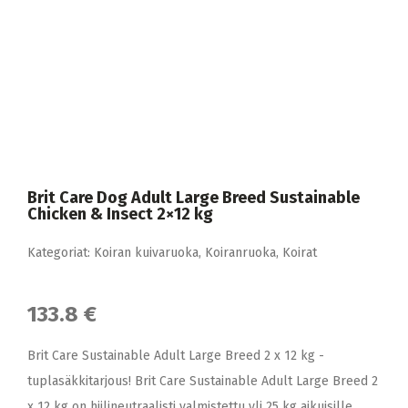
Brit Care Dog Adult Large Breed Sustainable
Chicken & Insect 2×12 kg
Kategoriat:
Koiran kuivaruoka
,
Koiranruoka
,
Koirat
133.8 €
Brit Care Sustainable Adult Large Breed 2 x 12 kg -
tuplasäkkitarjous! Brit Care Sustainable Adult Large Breed 2
x 12 kg on hiilineutraalisti valmistettu yli 25 kg aikuisille