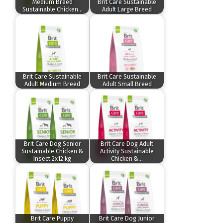
Medium Breed
Brit Care Sustainable
Sustainable Chicken…
Adult Large Breed
Brit Care Sustainable
Brit Care Sustainable
Adult Medium Breed
Adult Small Breed
Brit Care Dog Senior
Brit Care Dog Adult
Sustainable Chicken &
Activity Sustainable
Insect 2x12 kg
Chicken &…
Brit Care Puppy
Brit Care Dog Junior