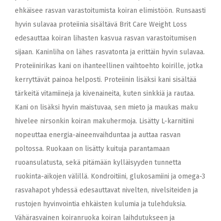
ehkäisee rasvan varastoitumista koiran elimistöön. Runsaasti
hyvin sulavaa proteiinia sisältävä Brit Care Weight Loss
edesauttaa koiran lihasten kasvua rasvan varastoitumisen
sijaan. Kaninliha on lähes rasvatonta ja erittäin hyvin sulavaa.
Proteiinirikas kani on ihanteellinen vaihtoehto koirille, jotka
kerryttävät painoa helposti. Proteiinin lisäksi kani sisältää
tärkeitä vitamiineja ja kivenaineita, kuten sinkkiä ja rautaa.
Kani on lisäksi hyvin maistuvaa, sen mieto ja maukas maku
hivelee nirsonkin koiran makuhermoja. Lisätty L-karnitiini
nopeuttaa energia-aineenvaihduntaa ja auttaa rasvan
poltossa. Ruokaan on lisätty kuituja parantamaan
ruoansulatusta, sekä pitämään kylläisyyden tunnetta
ruokinta-aikojen välillä. Kondroitiini, glukosamiini ja omega-3
rasvahapot yhdessä edesauttavat nivelten, nivelsiteiden ja
rustojen hyvinvointia ehkäisten kulumia ja tulehduksia.
Vähärasvainen koiranruoka koiran laihdutukseen ja