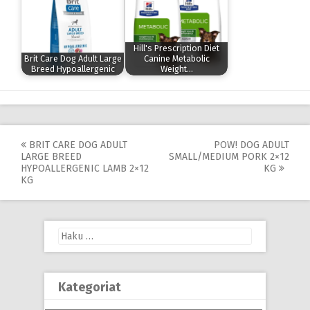
Hill's Prescription Diet
Brit Care Dog Adult Large
Canine Metabolic
Breed Hypoallergenic
Weight…
Post
BRIT CARE DOG ADULT
POW! DOG ADULT
LARGE BREED
SMALL/MEDIUM PORK 2×12
navigation
HYPOALLERGENIC LAMB 2×12
KG
KG
Haku:
Kategoriat