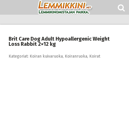
Skip
to
content
Brit Care Dog Adult Hypoallergenic Weight
Loss Rabbit 2×12 kg
Kategoriat:
Koiran kuivaruoka
,
Koiranruoka
,
Koirat