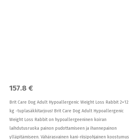
157.8 €
Brit Care Dog Adult Hypoallergenic Weight Loss Rabbit 2×12
kg -tuplasäkkitarjous! Brit Care Dog Adult Hypoallergenic
Weight Loss Rabbit on hypoallergeeninen koiran
laihdutusruoka painon pudottamiseen ja ihannepainon
ylläpitämiseen. Vähärasvainen kani-riisipohjainen koostumus