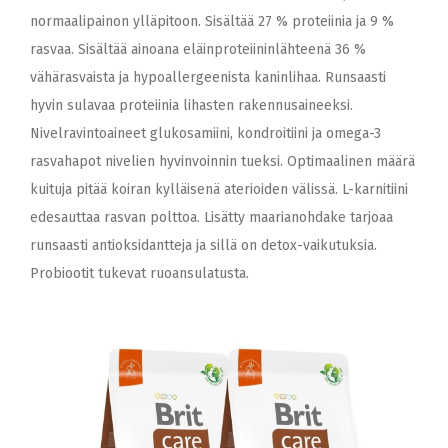
normaalipainon ylläpitoon. Sisältää 27 % proteiinia ja 9 %
rasvaa. Sisältää ainoana eläinproteiininlähteenä 36 %
vähärasvaista ja hypoallergeenista kaninlihaa. Runsaasti
hyvin sulavaa proteiinia lihasten rakennusaineeksi.
Nivelravintoaineet glukosamiini, kondroitiini ja omega-3
rasvahapot nivelien hyvinvoinnin tueksi. Optimaalinen määrä
kuituja pitää koiran kylläisenä aterioiden välissä. L-karnitiini
edesauttaa rasvan polttoa. Lisätty maarianohdake tarjoaa
runsaasti antioksidantteja ja sillä on detox-vaikutuksia.
Probiootit tukevat ruoansulatusta.