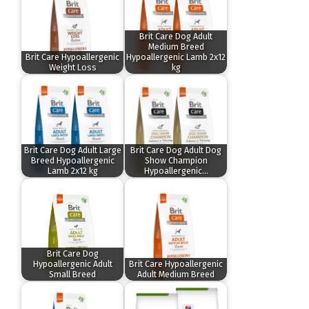
Brit Care Dog Adult
Medium Breed
Brit Care Hypoallergenic
Hypoallergenic Lamb 2x12
Weight Loss
kg
Brit Care Dog Adult Large
Brit Care Dog Adult Dog
Breed Hypoallergenic
Show Champion
Lamb 2x12 kg
Hypoallergenic…
Brit Care Dog
Hypoallergenic Adult
Brit Care Hypoallergenic
Small Breed
Adult Medium Breed