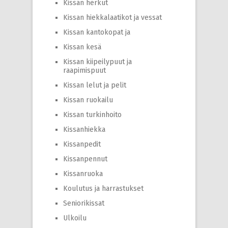
Kissan herkut
Kissan hiekkalaatikot ja vessat
Kissan kantokopat ja
Kissan kesä
Kissan kiipeilypuut ja
raapimispuut
Kissan lelut ja pelit
Kissan ruokailu
Kissan turkinhoito
Kissanhiekka
Kissanpedit
Kissanpennut
Kissanruoka
Koulutus ja harrastukset
Seniorikissat
Ulkoilu