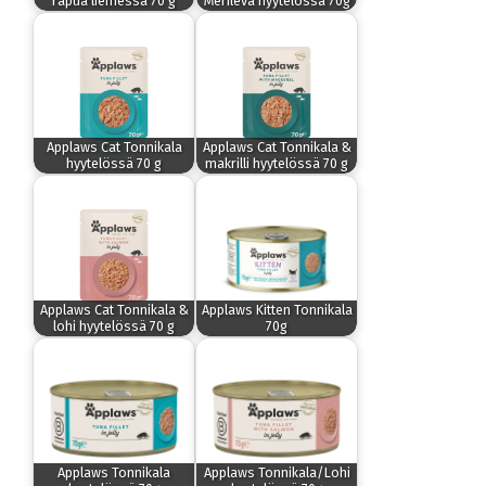
rapua liemessä 70 g
Merilevä hyytelössä 70g
Applaws Cat Tonnikala
Applaws Cat Tonnikala &
hyytelössä 70 g
makrilli hyytelössä 70 g
Applaws Cat Tonnikala &
Applaws Kitten Tonnikala
lohi hyytelössä 70 g
70g
Applaws Tonnikala
Applaws Tonnikala/Lohi