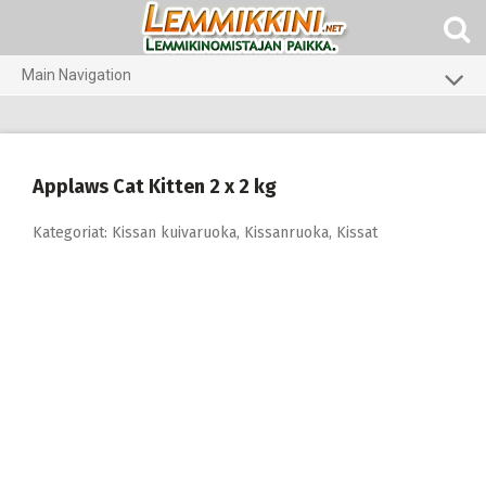
Skip
to
content
Main Navigation
Koirat
Kissat
Applaws Cat Kitten 2 x 2 kg
Pieneläimet
Kategoriat:
Kissan kuivaruoka
,
Kissanruoka
,
Kissat