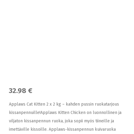
32.98 €
Applaws Cat Kitten 2 x 2 kg – kahden pussin ruokatarjous
kissanpennuille!Applaws Kitten Chicken on luonnollinen ja
viljaton kissanpennun ruoka, joka sopii myös tiineille ja
imettäville kissoille. Applaws-kissanpennun kuivaruoka