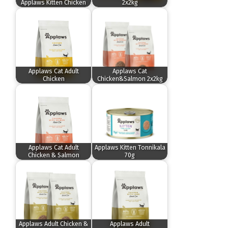
Applaws Kitten Chicken
2x2kg
Applaws Cat Adult
Applaws Cat
Chicken
Chicken&Salmon 2x2kg
Applaws Cat Adult
Applaws Kitten Tonnikala
Chicken & Salmon
70g
Applaws Adult Chicken &
Applaws Adult