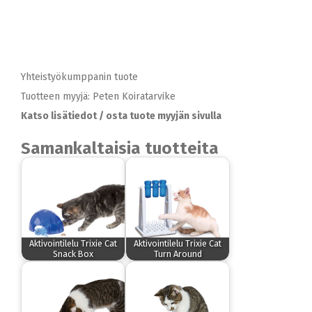
Yhteistyökumppanin tuote
Tuotteen myyjä: Peten Koiratarvike
Katso lisätiedot / osta tuote myyjän sivulla
Samankaltaisia tuotteita
Aktivointilelu Trixie Cat
Aktivointilelu Trixie Cat
Snack Box
Turn Around