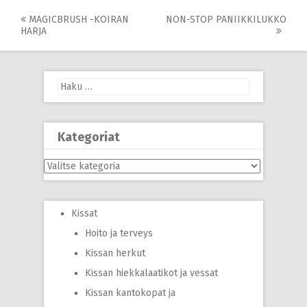
Post
MAGICBRUSH -KOIRAN
NON-STOP PANIIKKILUKKO
HARJA
navigation
Haku:
Kategoriat
Kategoriat
Kissat
Hoito ja terveys
Kissan herkut
Kissan hiekkalaatikot ja vessat
Kissan kantokopat ja