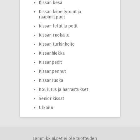
Kissan kesä
Kissan kiipeilypuut ja
raapimispuut
Kissan lelut ja pelit
Kissan ruokailu
Kissan turkinhoito
Kissanhiekka
Kissanpedit
Kissanpennut
Kissanruoka
Koulutus ja harrastukset
Seniorikissat
Ulkoilu
Lemmikkini.net ei ole tuotteiden