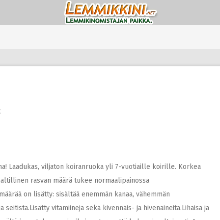
t
! Laadukas, viljaton koiranruoka yli 7-vuotiaille koirille. Korkea
 maltillinen rasvan määrä tukee normaalipainossa
määrää on lisätty: sisältää enemmän kanaa, vähemmän
a seitistä.Lisätty vitamiineja sekä kivennäis- ja hivenaineita.Lihaisa ja