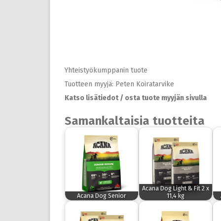
Yhteistyökumppanin tuote
Tuotteen myyjä: Peten Koiratarvike
Katso lisätiedot / osta tuote myyjän sivulla
Samankaltaisia tuotteita
Acana Dog Light & Fit 2 x
Acana Dog Senior
11,4 kg