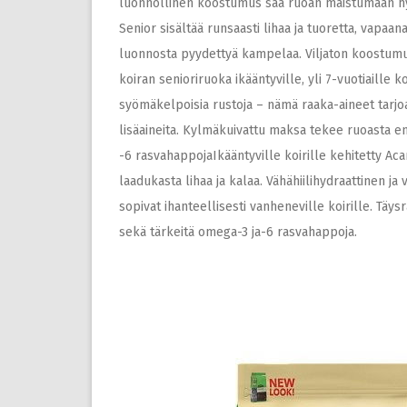
luonnollinen koostumus saa ruoan maistumaan hyvä
Senior sisältää runsaasti lihaa ja tuoretta, vapa
luonnosta pyydettyä kampelaa. Viljaton koostumus s
koiran senioriruoka ikääntyville, yli 7-vuotiaille 
syömäkelpoisia rustoja – nämä raaka-aineet tarjoa
lisäaineita. Kylmäkuivattu maksa tekee ruoasta en
-6 rasvahappojaIkääntyville koirille kehitetty Ac
laadukasta lihaa ja kalaa. Vähähiilihydraattinen j
sopivat ihanteellisesti vanheneville koirille. Täysr
sekä tärkeitä omega-3 ja-6 rasvahappoja.