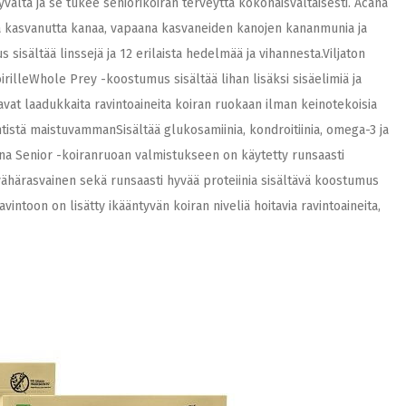
ltä ja se tukee seniorikoiran terveyttä kokonaisvaltaisesti. Acana
ana kasvanutta kanaa, vapaana kasvaneiden kanojen kananmunia ja
isältää linssejä ja 12 erilaista hedelmää ja vihannesta.Viljaton
koirilleWhole Prey -koostumus sisältää lihan lisäksi sisäelimiä ja
vat laadukkaita ravintoaineita koiran ruokaan ilman keinotekoisia
tistä maistuvammanSisältää glukosamiinia, kondroitiinia, omega-3 ja
ana Senior -koiranruoan valmistukseen on käytetty runsaasti
a vähärasvainen sekä runsaasti hyvää proteiinia sisältävä koostumus
avintoon on lisätty ikääntyvän koiran niveliä hoitavia ravintoaineita,