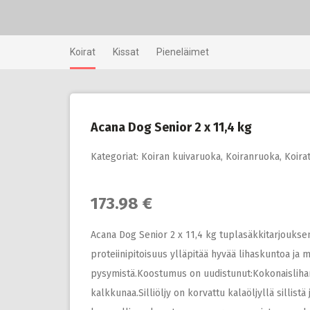
Skip
to
content
Koirat
Kissat
Pieneläimet
Acana Dog Senior 2 x 11,4 kg
Kategoriat:
Koiran kuivaruoka
,
Koiranruoka
,
Koira
173.98 €
Acana Dog Senior 2 x 11,4 kg tuplasäkkitarjouksena
proteiinipitoisuus ylläpitää hyvää lihaskuntoa ja
pysymistä.Koostumus on uudistunut:Kokonaisliha
kalkkunaa.Silliöljy on korvattu kalaöljyllä sillistä j