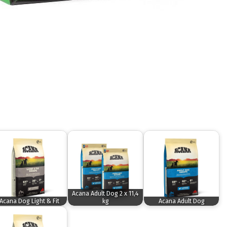
Acana Adult Dog 2 x 11,4
Acana Dog Light & Fit
kg
Acana Adult Dog